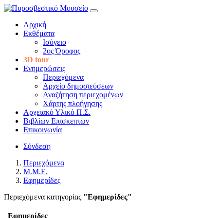
Αρχική
Εκθέματα
Ισόγειο
2ος Όροφος
3D tour
Ενημερώσεις
Περιεχόμενα
Αρχείο δημοσιεύσεων
Αναζήτηση περιεχομένων
Χάρτης πλοήγησης
Αρχειακό Υλικό Π.Σ.
Βιβλίων Επισκεπτών
Επικοινωνία
Σύνδεση
Περιεχόμενα
Μ.Μ.Ε.
Εφημερίδες
Περιεχόμενα κατηγορίας
"Εφημερίδες"
Εφημερίδες