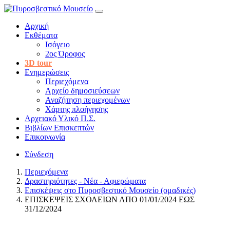
Αρχική
Εκθέματα
Ισόγειο
2ος Όροφος
3D tour
Ενημερώσεις
Περιεχόμενα
Αρχείο δημοσιεύσεων
Αναζήτηση περιεχομένων
Χάρτης πλοήγησης
Αρχειακό Υλικό Π.Σ.
Βιβλίων Επισκεπτών
Επικοινωνία
Σύνδεση
Περιεχόμενα
Δραστηριότητες - Νέα - Αφιερώματα
Επισκέψεις στο Πυροσβεστικό Μουσείο (ομαδικές)
ΕΠΙΣΚΕΨΕΙΣ ΣΧΟΛΕΙΩΝ ΑΠΟ 01/01/2024 ΕΩΣ
31/12/2024