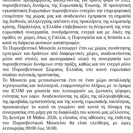
πυροσβεστικές δυνάμεις της Ευρωπαϊκής Ένωσης. Η προληπτική
εγκατάσταση Ευρωπαίων πυροσβεστών ενισχύει την επιχειρησιακή
ετοιμότητα της χώρας μας και αναδεικνύει έμπρακτα τη σημασία
της διεθνούς αλληλεγγύης απέναντι στις προκλήσεις της κλιματικής
κρίσης. Παράλληλα, η Ελλάδα επιβεβαιώνει τη δέσμευσή της στην
ευρωπαϊκή συνεργασία, συνδράμοντας ενεργά και με δικές της
ομάδες σε χώρες όπως η Γαλλία, η Πορτογαλία και η Ισπανία κ.α.
κατά τη διάρκεια φυσικών καταστροφών.
Το Πυροσβεστικό Μουσείο λειτουργεί έτσι ως χώρος συνάντησης
εμπειριών και δράσεων από διαφορετικές χώρες, αναδεικνύοντας
μέσα από στολές και φωτογραφικό υλικό τη συνεργασία των
πυροσβεστικών δυνάμεων στην πράξη, καθώς και τον ενεργό ρόλο
του Πυροσβεστικού Σώματος Ελλάδας στο κοινό ευρωπαϊκό
πλαίσιο πολιτικής προστασίας.
Το Μουσείο μας μετουσιώνεται έτσι σε έναν χώρο ανταλλαγής
τεχνογνωσίας και πολιτισμού, εναρμονισμένο πλήρως με το όραμα
του ICOM για μουσεία που λειτουργούν ως ζωντανές γέφυρες
ενότητας των λαών. Αναδεικνύοντας τις αξίες της αλληλοβοήθειας,
της αμοιβαίας εμπιστοσύνης και της κοινής ευρωπαϊκής ταυτότητας,
προσκαλούμε το κοινό να γνωρίσει από κοντά τη δύναμη της
συνεργασίας στη μάχη για τη διαφύλαξη του κοινού μας μέλλοντος.
Τη Δευτέρα 18 Μαΐου 2026, η είσοδος στις αίθουσες της έκθεσης
του Πυροσβεστικού Μουσείου θα είναι ελεύθερη, με ώρες
λειτουργίας 09:00 έως 16:00.