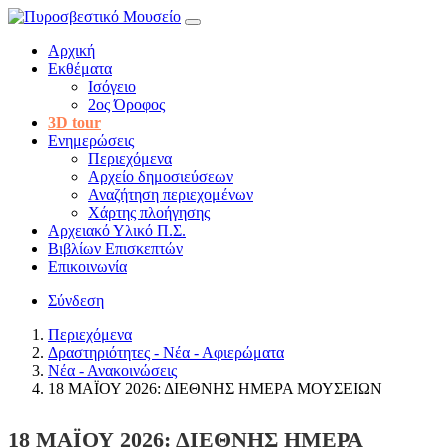
Αρχική
Εκθέματα
Ισόγειο
2ος Όροφος
3D tour
Ενημερώσεις
Περιεχόμενα
Αρχείο δημοσιεύσεων
Αναζήτηση περιεχομένων
Χάρτης πλοήγησης
Αρχειακό Υλικό Π.Σ.
Βιβλίων Επισκεπτών
Επικοινωνία
Σύνδεση
Περιεχόμενα
Δραστηριότητες - Νέα - Αφιερώματα
Νέα - Ανακοινώσεις
18 ΜΑΪΟΥ 2026: ΔΙΕΘΝΗΣ ΗΜΕΡΑ ΜΟΥΣΕΙΩΝ
18 ΜΑΪΟΥ 2026: ΔΙΕΘΝΗΣ ΗΜΕΡΑ