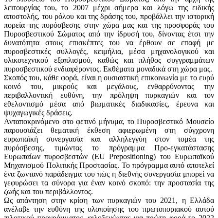
λειτουργίας του, το 2007 μέχρι σήμερα και λόγω της ειδικής
αποστολής, του ρόλου και της δράσης του, προβάλλει την ιστορική
πορεία της πυρόσβεσης στην χώρα μας και της προσφοράς του
Πυροσβεστικού Σώματος από την ίδρυσή του, δίνοντας έτσι την
δυνατότητα στους επισκέπτες του να έρθουν σε επαφή με
πυροσβεστικές συλλογές, κειμήλια, μέσα μηχανολογικού και
υλικοτεχνικού εξοπλισμού, καθώς και πλήθος συγγραμμάτων
πυροσβεστικού ενδιαφέροντος. Εκθέματα μοναδικά στη χώρα μας.
Σκοπός του, κάθε φορά, είναι η ουσιαστική επικοινωνία με το ευρύ
κοινό του, μικρούς και μεγάλους, ενθαρρύνοντας την
περιβαλλοντική ευθύνη, την πρόληψη πυρκαγιών και τον
εθελοντισμό μέσα από βιωματικές διαδικασίες, έρευνα και
ψυχαγωγικές δράσεις.
Ανταποκρινόμενο στο φετινό μήνυμα, το Πυροσβεστικό Μουσείο
παρουσιάζει θεματική έκθεση αφιερωμένη στη σύγχρονη
ευρωπαϊκή συνεργασία και αλληλεγγύη στον τομέα της
πυρόσβεσης, τιμώντας το πρόγραμμα Προ-εγκατάστασης
Ευρωπαίων πυροσβεστών (EU Prepositioning) του Ευρωπαϊκού
Μηχανισμού Πολιτικής Προστασίας. Το πρόγραμμα αυτό αποτελεί
ένα ζωντανό παράδειγμα του πώς η διεθνής συνεργασία μπορεί να
γεφυρώσει τα σύνορα για έναν κοινό σκοπό: την προστασία της
ζωής και του περιβάλλοντος.
Ως απάντηση στην κρίση των πυρκαγιών του 2021, η Ελλάδα
ανέλαβε την ευθύνη της υλοποίησης του πρωτοποριακού αυτού
πιλοτικού προγράμματος, φιλοξενώντας για πρώτη φορά το 2022