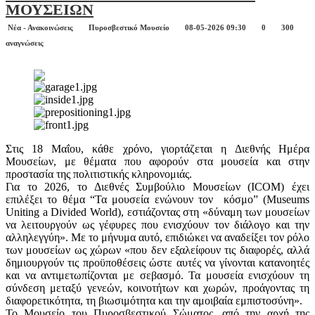
ΜΟΥΣΕΙΩΝ
Νέα - Ανακοινώσεις
Πυροσβεστικό Μουσείο
08-05-2026 09:30
0
300
αναγνώσεις
Στις 18 Μαΐου, κάθε χρόνο, γιορτάζεται η Διεθνής Ημέρα
Μουσείων, με θέματα που αφορούν στα μουσεία και στην
προστασία της πολιτιστικής κληρονομιάς.
Για το 2026, το Διεθνές Συμβούλιο Μουσείων (ICOM) έχει
επιλέξει το θέμα “Τα μουσεία ενώνουν τον κόσμο” (Museums
Uniting a Divided World), εστιάζοντας στη «δύναμη των μουσείων
να λειτουργούν ως γέφυρες που ενισχύουν τον διάλογο και την
αλληλεγγύη». Με το μήνυμα αυτό, επιδιώκει να αναδείξει τον ρόλο
των μουσείων ως χώρων «που δεν εξαλείφουν τις διαφορές, αλλά
δημιουργούν τις προϋποθέσεις ώστε αυτές να γίνονται κατανοητές
και να αντιμετωπίζονται με σεβασμό. Τα μουσεία ενισχύουν τη
σύνδεση μεταξύ γενεών, κοινοτήτων και χωρών, προάγοντας τη
διαφορετικότητα, τη βιωσιμότητα και την αμοιβαία εμπιστοσύνη».
Το Μουσείο του Πυροσβεστικού Σώματος, από την αρχή της