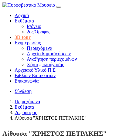
Αρχική
Εκθέματα
Ισόγειο
2ος Όροφος
3D tour
Ενημερώσεις
Περιεχόμενα
Αρχείο δημοσιεύσεων
Αναζήτηση περιεχομένων
Χάρτης πλοήγησης
Αρχειακό Υλικό Π.Σ.
Βιβλίων Επισκεπτών
Επικοινωνία
Σύνδεση
Περιεχόμενα
Εκθέματα
2ος όροφος
Αίθουσα "ΧΡΗΣΤΟΣ ΠΕΤΡΑΚΗΣ"
Αίθουσα "ΧΡΗΣΤΟΣ ΠΕΤΡΑΚΗΣ"