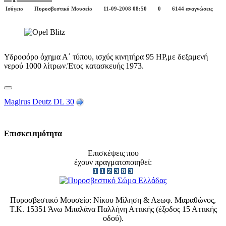
Ισόγειο
Πυροσβεστικό Μουσείο
11-09-2008 08:50
0
6144 αναγνώσεις
Υδροφόρο όχημα Α΄ τύπου, ισχύς κινητήρα 95 HP,με δεξαμενή
νερού 1000 λίτρων.Έτος κατασκευής 1973.
Magirus Deutz DL 30
Επισκεψιμότητα
Επισκέψεις που
έχουν πραγματοποιηθεί:
Πυροσβεστικό Μουσείο: Νίκου Μίληση & Λεωφ. Μαραθώνος,
Τ.Κ. 15351 Άνω Μπαλάνα Παλλήνη Αττικής (έξοδος 15 Αττικής
οδού).