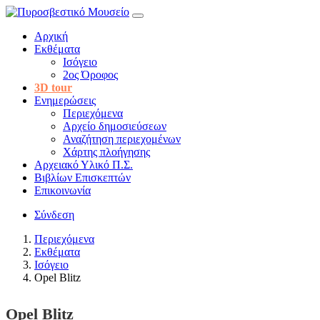
Αρχική
Εκθέματα
Ισόγειο
2ος Όροφος
3D tour
Ενημερώσεις
Περιεχόμενα
Αρχείο δημοσιεύσεων
Αναζήτηση περιεχομένων
Χάρτης πλοήγησης
Αρχειακό Υλικό Π.Σ.
Βιβλίων Επισκεπτών
Επικοινωνία
Σύνδεση
Περιεχόμενα
Εκθέματα
Ισόγειο
Opel Blitz
Opel Blitz