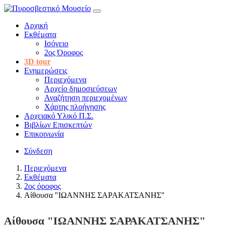
Αρχική
Εκθέματα
Ισόγειο
2ος Όροφος
3D tour
Ενημερώσεις
Περιεχόμενα
Αρχείο δημοσιεύσεων
Αναζήτηση περιεχομένων
Χάρτης πλοήγησης
Αρχειακό Υλικό Π.Σ.
Βιβλίων Επισκεπτών
Επικοινωνία
Σύνδεση
Περιεχόμενα
Εκθέματα
2ος όροφος
Αίθουσα "ΙΩΑΝΝΗΣ ΣΑΡΑΚΑΤΣΑΝΗΣ"
Αίθουσα "ΙΩΑΝΝΗΣ ΣΑΡΑΚΑΤΣΑΝΗΣ"