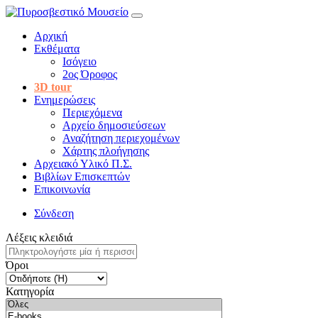
Αρχική
Εκθέματα
Ισόγειο
2ος Όροφος
3D tour
Ενημερώσεις
Περιεχόμενα
Αρχείο δημοσιεύσεων
Αναζήτηση περιεχομένων
Χάρτης πλοήγησης
Αρχειακό Υλικό Π.Σ.
Βιβλίων Επισκεπτών
Επικοινωνία
Σύνδεση
Λέξεις κλειδιά
Όροι
Κατηγορία