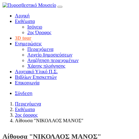
Αρχική
Εκθέματα
Ισόγειο
2ος Όροφος
3D tour
Ενημερώσεις
Περιεχόμενα
Αρχείο δημοσιεύσεων
Αναζήτηση περιεχομένων
Χάρτης πλοήγησης
Αρχειακό Υλικό Π.Σ.
Βιβλίων Επισκεπτών
Επικοινωνία
Σύνδεση
Περιεχόμενα
Εκθέματα
2ος όροφος
Αίθουσα "ΝΙΚΟΛΑΟΣ ΜΑΝΟΣ"
Αίθουσα "ΝΙΚΟΛΑΟΣ ΜΑΝΟΣ"