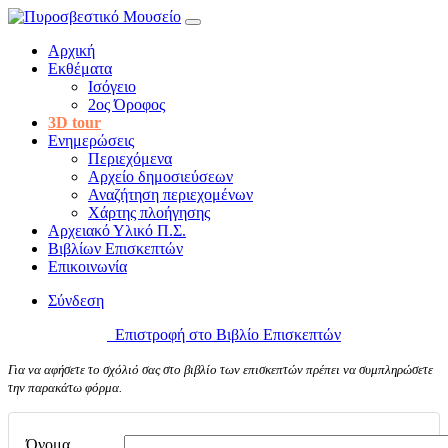
Αρχική
Εκθέματα
Ισόγειο
2ος Όροφος
3D tour
Ενημερώσεις
Περιεχόμενα
Αρχείο δημοσιεύσεων
Αναζήτηση περιεχομένων
Χάρτης πλοήγησης
Αρχειακό Υλικό Π.Σ.
Βιβλίων Επισκεπτών
Επικοινωνία
Σύνδεση
Επιστροφή στο Βιβλίο Επισκεπτών
Για να αφήσετε το σχόλιό σας στο βιβλίο των επισκεπτών πρέπει να συμπληρώσετε
την παρακάτω φόρμα.
Όνομα