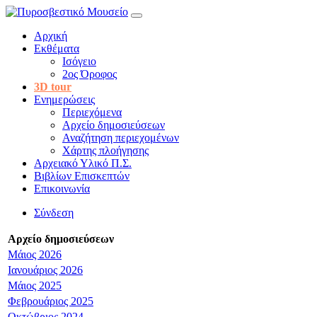
Αρχική
Εκθέματα
Ισόγειο
2ος Όροφος
3D tour
Ενημερώσεις
Περιεχόμενα
Αρχείο δημοσιεύσεων
Αναζήτηση περιεχομένων
Χάρτης πλοήγησης
Αρχειακό Υλικό Π.Σ.
Βιβλίων Επισκεπτών
Επικοινωνία
Σύνδεση
Αρχείο δημοσιεύσεων
Μάιος 2026
Ιανουάριος 2026
Μάιος 2025
Φεβρουάριος 2025
Οκτώβριος 2024