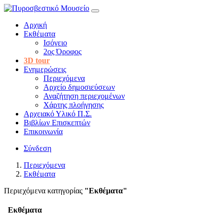
Αρχική
Εκθέματα
Ισόγειο
2ος Όροφος
3D tour
Ενημερώσεις
Περιεχόμενα
Αρχείο δημοσιεύσεων
Αναζήτηση περιεχομένων
Χάρτης πλοήγησης
Αρχειακό Υλικό Π.Σ.
Βιβλίων Επισκεπτών
Επικοινωνία
Σύνδεση
Περιεχόμενα
Εκθέματα
Περιεχόμενα κατηγορίας
"Εκθέματα"
Εκθέματα