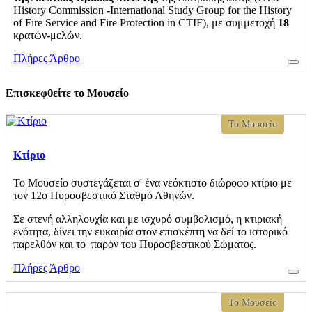
History
Commission
-
International
Study
Group
for
the
History
of
Fire
Service
and
Fire
Protection
in
CTIF
), με συμμετοχή
18
κρατών-μελών.
Πλήρες Άρθρο
Επισκεφθείτε το Μουσείο
Το Μουσείο
Κτίριο
Το Μουσείο συστεγάζεται σ' ένα νεόκτιστο διώροφο κτίριο με
τον 12ο Πυροσβεστικό Σταθμό Αθηνών.
Σε στενή αλληλουχία και με ισχυρό συμβολισμό, η κτιριακή
ενότητα, δίνει την ευκαιρία στον επισκέπτη να δεί το ιστορικό
παρελθόν και το παρόν του Πυροσβεστικού Σώματος.
Πλήρες Άρθρο
Το Μουσείο