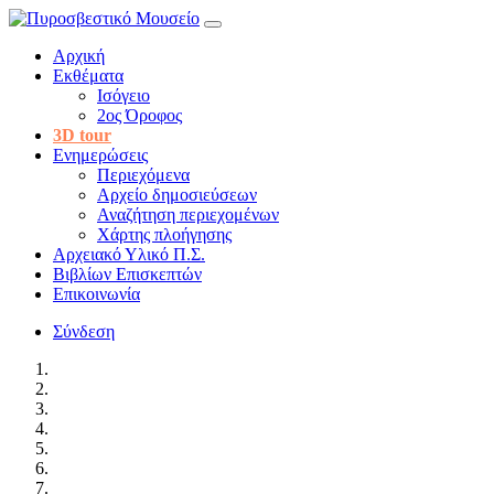
Αρχική
Εκθέματα
Ισόγειο
2ος Όροφος
3D tour
Ενημερώσεις
Περιεχόμενα
Αρχείο δημοσιεύσεων
Αναζήτηση περιεχομένων
Χάρτης πλοήγησης
Αρχειακό Υλικό Π.Σ.
Βιβλίων Επισκεπτών
Επικοινωνία
Σύνδεση