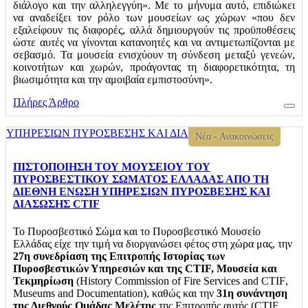
διάλογο και την αλληλεγγύη». Με το μήνυμα αυτό, επιδιώκει
να αναδείξει τον ρόλο των μουσείων ως χώρων «που δεν
εξαλείφουν τις διαφορές, αλλά δημιουργούν τις προϋποθέσεις
ώστε αυτές να γίνονται κατανοητές και να αντιμετωπίζονται με
σεβασμό. Τα μουσεία ενισχύουν τη σύνδεση μεταξύ γενεών,
κοινοτήτων και χωρών, προάγοντας τη διαφορετικότητα, τη
βιωσιμότητα και την αμοιβαία εμπιστοσύνη».
Πλήρες Άρθρο
Νέα - Ανακοινώσεις
ΠΙΣΤΟΠΟΙΗΣΗ ΤΟΥ ΜΟΥΣΕΙΟΥ ΤΟΥ
ΠΥΡΟΣΒΕΣΤΙΚΟΥ ΣΩΜΑΤΟΣ ΕΛΛΑΔΑΣ ΑΠΟ ΤΗ
ΔΙΕΘΝΗ ΕΝΩΣΗ ΥΠΗΡΕΣΙΩΝ ΠΥΡΟΣΒΕΣΗΣ ΚΑΙ
ΔΙΑΣΩΣΗΣ CTIF
Το Πυροσβεστικό Σώμα και το Πυροσβεστικό Μουσείο
Ελλάδας είχε την τιμή να διοργανώσει φέτος στη χώρα μας, την
27
η
συνεδρίαση της Επιτροπής Ιστορίας
των
Πυροσβεστικών Υπηρεσιών και της CTIF, Μουσεία και
Τεκμηρίωση
(
History
Commission
of
Fire
Services
and
CTIF
,
Museums
and
Documentation
), καθώς και την
31
η
συνάντηση
της Διεθνούς Ομάδας Μελέτης
της Επιτροπής αυτής (
CTIF